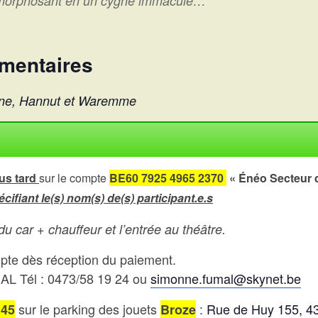
tamorphosant en un cygne immaculé…
mentaires
ine, Hannut et Waremme
us tard
sur le compte
BE60 7925 4965 2370
« Énéo Secteur 
écifiant le(s) nom(s) de(s) participant.e.s
u car + chauffeur et l’entrée au théâtre.
mpte dès réception du paiement.
MAL Tél : 0473/58 19 24 ou
simonne.fumal@skynet.be
sur le parking des jouets
:
Rue de Huy 155, 
h45
Broze