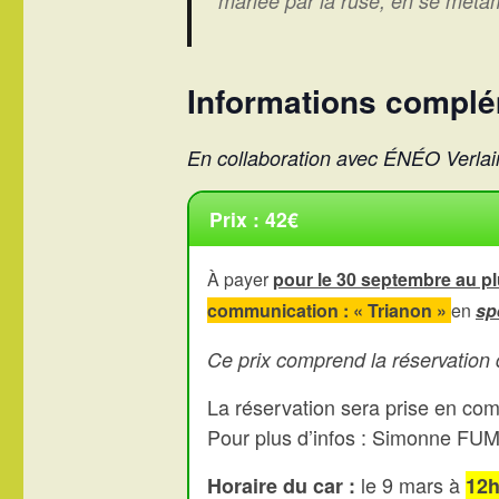
mariée par la ruse, en se mé
Informations complé
En collaboration avec ÉNÉO Verla
Prix : 42€
À payer
pour le 30 septembre au pl
communication : « Trianon »
en
sp
Ce prix comprend la réservation d
La réservation sera prise en co
Pour plus d’infos : Simonne FU
le 9 mars à
Horaire du car :
12