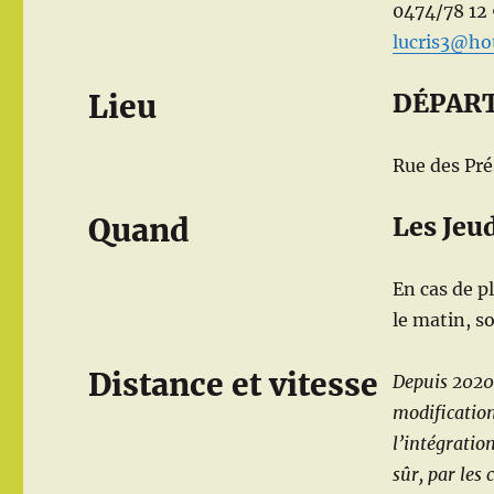
0474/78 12
lucris­3@h
Lieu
DÉPART
Rue des Pr
Quand
Les Jeu
En cas de p
le matin, s
Distance et vitesse
Depuis 2020,
modification
l’intégratio
sûr, par les