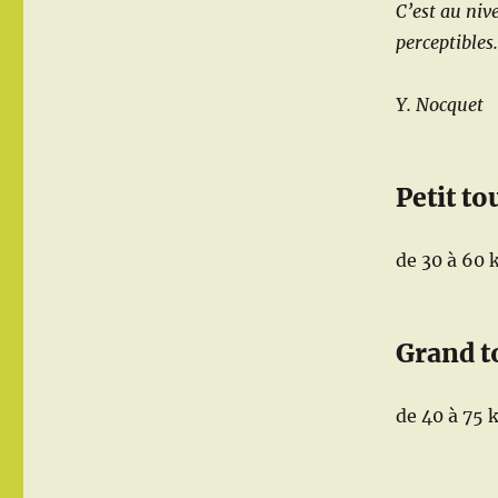
C’est au ni
perceptibles
Y. Nocquet
Petit to
de 30 à 60 
Grand t
de 40 à 75 