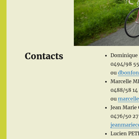
Contacts
Dominiqu
0494/98 55
ou
dbonfon
Marcelle 
0488/58 14
ou
marcell
Jean Marie
0476/50 27
jeanmariec
Lucien PET