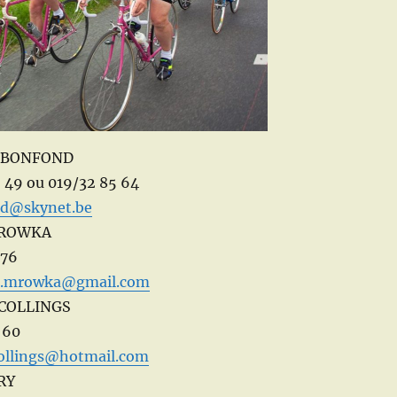
e BONFOND
 49 ou 019/32 85 64
d@skynet.be
MROWKA
 76
e.mrowka@gmail.com
 COLLINGS
 60
ollings@hotmail.com
RY