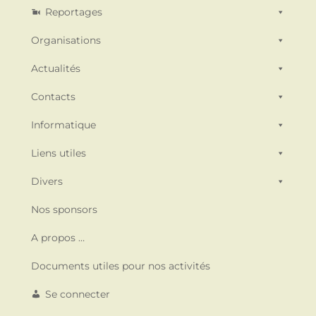
d
n
Reportages
a
s
a
t
Organisations
É
e
v
v
Actualités
.
è
Contacts
i
n
Informatique
g
e
Liens utiles
m
a
e
Divers
t
n
Nos sponsors
i
t
A propos …
o
Documents utiles pour nos activités
n
Se connecter
d