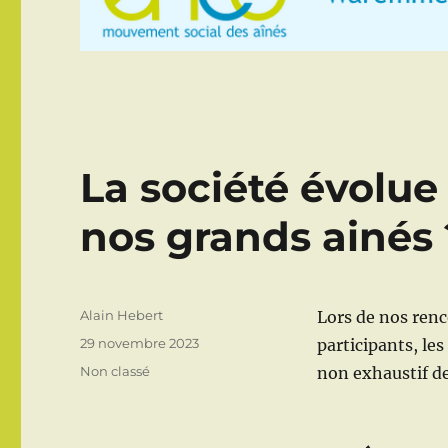
La société évolue
nos grands ainés 
Auteur
Alain Hebert
Lors de nos renc
Publié
29 novembre 2023
participants, le
le
Catégories
Non classé
non exhaustif de