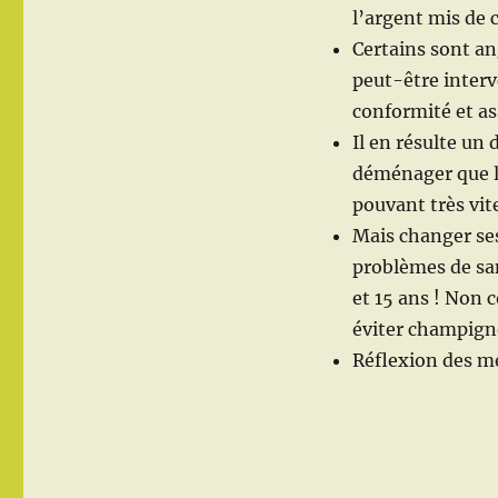
l’argent mis de 
Certains sont an
peut-être inter
conformité et ass
Il en résulte un
déménager que l
pouvant très vit
Mais changer ses
problèmes de san
et 15 ans ! Non 
éviter champign
Réflexion des m