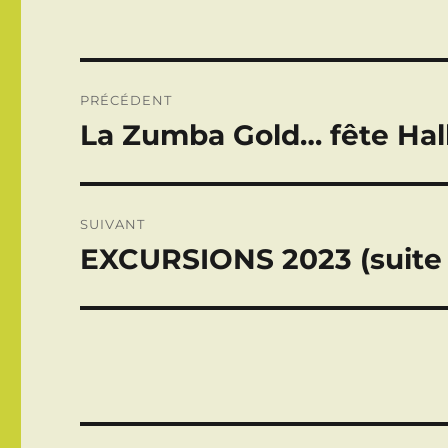
Navigation
PRÉCÉDENT
de
La Zumba Gold… fête Ha
Publication
précédente :
l’article
SUIVANT
EXCURSIONS 2023 (suite e
Publication
suivante :