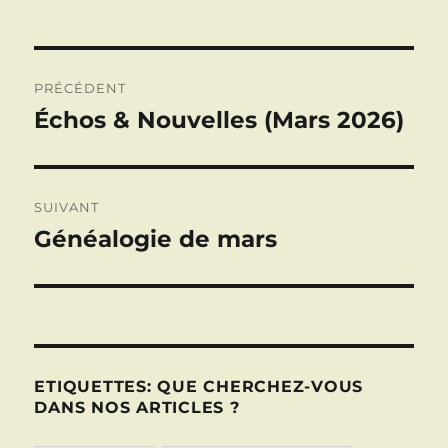
Navigation
PRÉCÉDENT
de
Échos & Nouvelles (Mars 2026)
Publication
précédente :
l’article
SUIVANT
Généalogie de mars
Publication
suivante :
ETIQUETTES: QUE CHERCHEZ-VOUS
DANS NOS ARTICLES ?