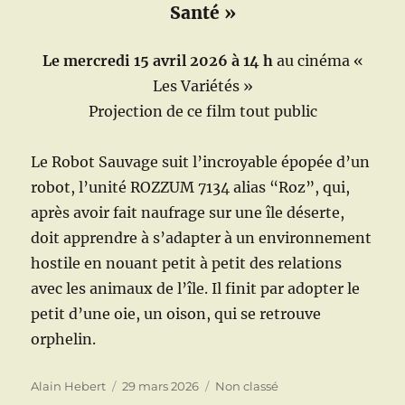
Santé »
Le mercredi 15 avril 2026 à 14 h
au cinéma «
Les Variétés »
Projection de ce film tout public
Le Robot Sauvage suit l’incroyable épopée d’un
robot, l’unité ROZZUM 7134 alias “Roz”, qui,
après avoir fait naufrage sur une île déserte,
doit apprendre à s’adapter à un environnement
hostile en nouant petit à petit des relations
avec les animaux de l’île. Il finit par adopter le
petit d’une oie, un oison, qui se retrouve
orphelin.
Auteur
Publié
Catégories
Alain Hebert
29 mars 2026
Non classé
le