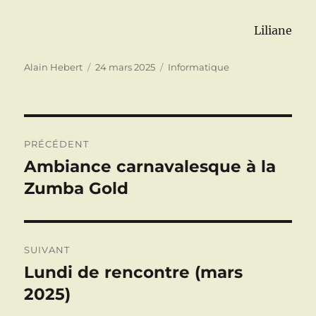
Liliane
Auteur
Publié
Catégories
Alain Hebert
24 mars 2025
Informatique
le
Navigation
PRÉCÉDENT
de
Ambiance carnavalesque à la
Publication
précédente :
Zumba Gold
l’article
SUIVANT
Lundi de rencontre (mars
Publication
suivante :
2025)