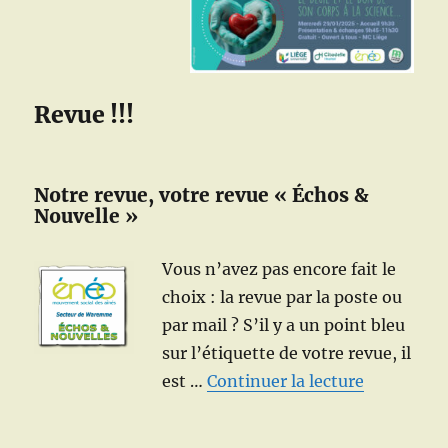
Revue !!!
Notre revue, votre revue « Échos &
Nouvelle »
Vous n’avez pas encore fait le
choix : la revue par la poste ou
par mail ? S’il y a un point bleu
sur l’étiquette de votre revue, il
de « Notre
est …
Continuer la lecture