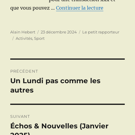
de « Autre p
que vous pouvez …
Continuer la lecture
Auteur
Publié
Catégories
Alain Hebert
23 décembre 2024
Le petit rapporteur
Étiquettes
le
Activités
,
Sport
Navigation
PRÉCÉDENT
de
Un Lundi pas comme les
Publication
précédente :
autres
l’article
SUIVANT
Échos & Nouvelles (Janvier
Publication
suivante :