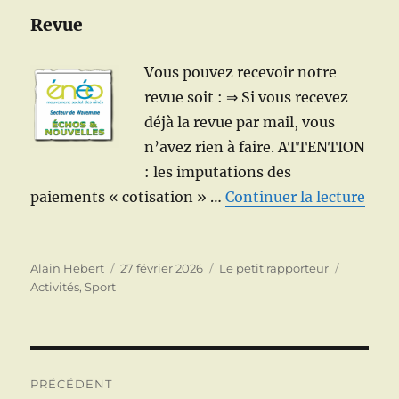
Revue
Vous pouvez recevoir notre
revue soit : ⇒ Si vous recevez
déjà la revue par mail, vous
n’avez rien à faire. ATTENTION
: les imputations des
de «
paiements « cotisation » …
Continuer la lecture
Auteur
Publié
Catégories
Étiquette
Alain Hebert
27 février 2026
Le petit rapporteur
le
Activités
,
Sport
Navigation
PRÉCÉDENT