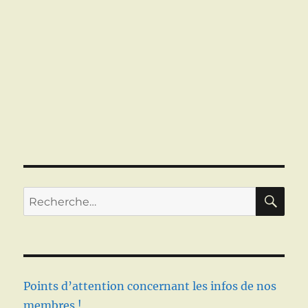
RE
Recherche
pour :
Points d’attention concernant les infos de nos
membres !