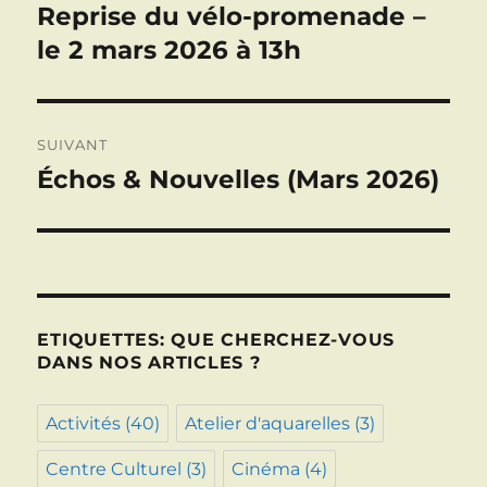
de
Reprise du vélo-promenade –
Publication
précédente :
le 2 mars 2026 à 13h
l’article
SUIVANT
Échos & Nouvelles (Mars 2026)
Publication
suivante :
ETIQUETTES: QUE CHERCHEZ-VOUS
DANS NOS ARTICLES ?
Activités
(40)
Atelier d'aquarelles
(3)
Centre Culturel
(3)
Cinéma
(4)