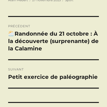
Alain Hebert
27 novembre 2025
Sport
le
Navigation
PRÉCÉDENT
de
Randonnée du 21 octobre : À
Publication
précédente :
la découverte (surprenante) de
l’article
la Calamine
SUIVANT
Petit exercice de paléographie
Publication
suivante :