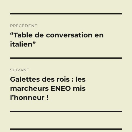
Navigation
PRÉCÉDENT
de
“Table de conversation en
Publication
précédente :
italien”
l’article
SUIVANT
Galettes des rois : les
Publication
suivante :
marcheurs ENEO mis
l’honneur !