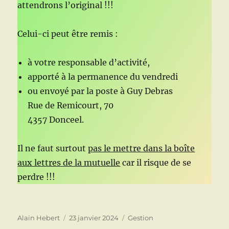
attendrons l’original !!!
Celui-ci peut être remis :
à votre responsable d’activité,
apporté à la permanence du vendredi
ou envoyé par la poste à Guy Debras
Rue de Remicourt, 70
4357 Donceel.
Il ne faut surtout
pas le mettre dans la boîte
aux lettres de la mutuelle
car il risque de se
perdre !!!
Auteur
Publié
Catégories
Alain Hebert
23 janvier 2024
Gestion
le