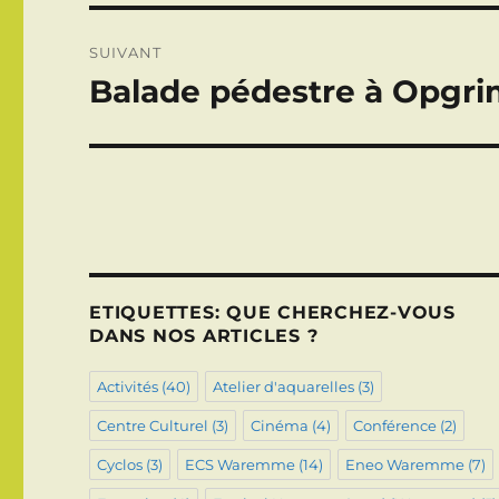
SUIVANT
Balade pédestre à Opgri
Publication
suivante :
ETIQUETTES: QUE CHERCHEZ-VOUS
DANS NOS ARTICLES ?
Activités
(40)
Atelier d'aquarelles
(3)
Centre Culturel
(3)
Cinéma
(4)
Conférence
(2)
Cyclos
(3)
ECS Waremme
(14)
Eneo Waremme
(7)