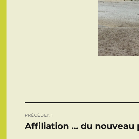
Navigation
PRÉCÉDENT
de
Affiliation … du nouveau
Publication
précédente :
l’article