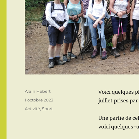
Auteur
Alain Hebert
Voici quelques 
Publié
1 octobre 2023
juillet prises p
le
Catégories
Activité
,
Sport
Une partie de ce
voici quelques-