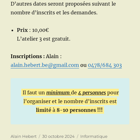
D’autres dates seront proposées suivant le
nombre d’inscrits et les demandes.
Prix
: 10,00€
L’atelier 3 est gratuit.
Inscriptions :
Alain :
alain.hebert.be@gmail.com
ou
0478/684 303
Il faut un
minimum
de
4 personnes
pour
l’organiser et le nombre d’inscrits est
limité
à
8-10 personnes !!!
Auteur
Publié
Catégories
Alain Hebert
30 octobre 2024
Informatique