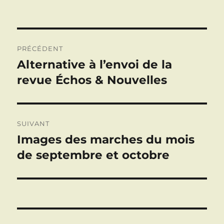
le
Navigation
PRÉCÉDENT
de
Alternative à l’envoi de la
Publication
précédente :
revue Échos & Nouvelles
l’article
SUIVANT
Images des marches du mois
Publication
suivante :
de septembre et octobre