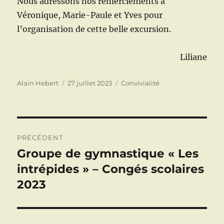
Nous adressons nos remerciements à
Véronique, Marie-Paule et Yves pour
l’organisation de cette belle excursion.
Liliane
Auteur
Publié
Catégories
Alain Hebert
27 juillet 2023
Convivialité
le
Navigation
PRÉCÉDENT
de
Groupe de gymnastique « Les
Publication
précédente :
intrépides » – Congés scolaires
l’article
2023