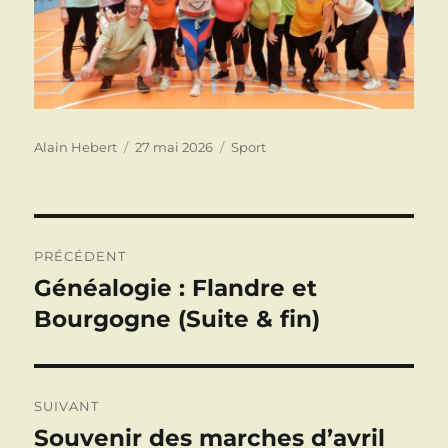
Auteur
Publié
Catégories
Alain Hebert
27 mai 2026
Sport
le
Navigation
PRÉCÉDENT
de
Généalogie : Flandre et
Publication
précédente :
Bourgogne (Suite & fin)
l’article
SUIVANT
Souvenir des marches d’avril
Publication