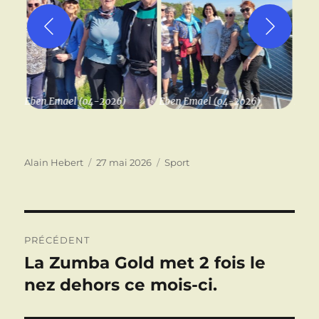
Eben Emael (04-2026)
Eben Emael (04-2026)
Eben
Auteur
Publié
Catégories
Alain Hebert
27 mai 2026
Sport
le
Navigation
PRÉCÉDENT
de
La Zumba Gold met 2 fois le
Publication
précédente :
nez dehors ce mois-ci.
l’article